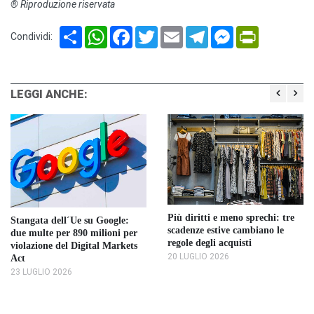
® Riproduzione riservata
Share
WhatsApp
Facebook
Twitter
Email
Telegram
Messenger
PrintFriendl
Condividi:
LEGGI ANCHE:
Più diritti e meno sprechi: tre
Stangata dell´Ue su Google:
scadenze estive cambiano le
due multe per 890 milioni per
regole degli acquisti
violazione del Digital Markets
20 LUGLIO 2026
Act
23 LUGLIO 2026