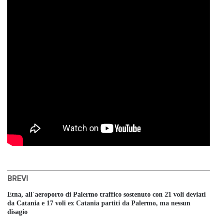
BREVI
Etna, all´aeroporto di Palermo traffico sostenuto con 21 voli deviati
da Catania e 17 voli ex Catania partiti da Palermo, ma nessun
disagio