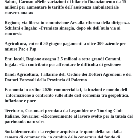
Salute, Caruso: «Nelle variazioni di bilancio finanziamento da 15
milioni per aumentare le tariffe dell´assistenza ambulatoriale
convenzionata»
Regione, via libera in commissione Ars alla riforma della dirigenza.
Schifani e Ingala: «Premiata sinergia, dopo ok dell´aula via ai
concorsi»
Agricoltura, entro il 30 giugno pagamenti a oltre 300 aziende per
misure Pac e Psp
Enti locali, Regione assegna 2,5 milioni a sette grandi Comuni.
Ingala: «Un contributo per affrontare le difficoltà di gestione»
Bandi Agricoltura, l´allarme dell´Ordine dei Dottori Agronomi e dei
Dottori Forestali della Provincia di Palermo
Economia in ordine 2026: commercialisti, istituzioni e mondo dell
´informazione a confronto sulle sfide dell´economia tra geopolitica,
inflazione e pnrr
Territorio, Custonaci premiata da Legambiente e Touring Club
Italiano. Savarino: «Riconoscimento al lavoro svolto per la tutela del
patrimonio naturale»
Socialdemocratici: la regione acquisisca le quote della sac dalla
camera di commericio, in cambio della copertura del fondo di