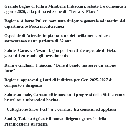
Grande bagno di folla a Mirabella Imbaccari, sabato 1 e domenica 2
agosto 2026, alla prima edizione di ´´Terra & Mare´´
Regione, Alberto Pulizzi nominato dirigente generale ad interim del
dipartimento Pesca mediterranea
Ospedale di Acireale, impiantato un defibrillatore cardiaco
sottocutaneo su un paziente di 32 anni
Salute, Caruso: «Nessun taglio per Ismett 2 e ospedale di Gela,
garantiti entrambi gli investimenti»
Daini e cinghiali, Figuccia: "Bene il bando ma serve un´azione
forte"
Regione, approvati gli atti di indirizzo per Ccrl 2025-2027 di
comparto e dirigenza
Salute animale, Caruso: «Riconosciuti i progressi della Sicilia contro
brucellosi e tubercolosi bovina»
"Caltagirone Show Fest" si è conclusa tra consensi ed applausi
Sanità, Tatiana Agelao è il nuovo dirigente generale della
Pianificazione strategica