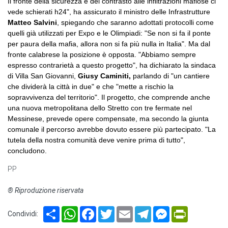
Il fronte della sicurezza e del contrasto alle infiltrazioni mafiose ci
vede schierati h24", ha assicurato il ministro delle Infrastrutture
Matteo Salvini
, spiegando che saranno adottati protocolli come
quelli già utilizzati per Expo e le Olimpiadi: "Se non si fa il ponte
per paura della mafia, allora non si fa più nulla in Italia". Ma dal
fronte calabrese la posizione è opposta. "Abbiamo sempre
espresso contrarietà a questo progetto", ha dichiarato la sindaca
di Villa San Giovanni,
Giusy Caminiti,
parlando di "un cantiere
che dividerà la città in due" e che "mette a rischio la
sopravvivenza del territorio". Il progetto, che comprende anche
una nuova metropolitana dello Stretto con tre fermate nel
Messinese, prevede opere compensate, ma secondo la giunta
comunale il percorso avrebbe dovuto essere più partecipato. "La
tutela della nostra comunità deve venire prima di tutto",
concludono.
PP
® Riproduzione riservata
Share
WhatsApp
Facebook
Twitter
Email
Telegram
Messenger
PrintFriendl
Condividi: