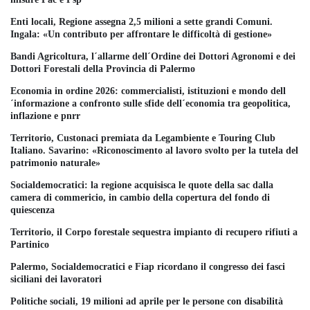
Enti locali, Regione assegna 2,5 milioni a sette grandi Comuni.
Ingala: «Un contributo per affrontare le difficoltà di gestione»
Bandi Agricoltura, l´allarme dell´Ordine dei Dottori Agronomi e dei
Dottori Forestali della Provincia di Palermo
Economia in ordine 2026: commercialisti, istituzioni e mondo dell
´informazione a confronto sulle sfide dell´economia tra geopolitica,
inflazione e pnrr
Territorio, Custonaci premiata da Legambiente e Touring Club
Italiano. Savarino: «Riconoscimento al lavoro svolto per la tutela del
patrimonio naturale»
Socialdemocratici: la regione acquisisca le quote della sac dalla
camera di commericio, in cambio della copertura del fondo di
quiescenza
Territorio, il Corpo forestale sequestra impianto di recupero rifiuti a
Partinico
Palermo, Socialdemocratici e Fiap ricordano il congresso dei fasci
siciliani dei lavoratori
Politiche sociali, 19 milioni ad aprile per le persone con disabilità