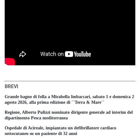
BREVI
Grande bagno di folla a Mirabella Imbaccari, sabato 1 e domenica 2
agosto 2026, alla prima edizione di ´´Terra & Mare´´
Regione, Alberto Pulizzi nominato dirigente generale ad interim del
dipartimento Pesca mediterranea
Ospedale di Acireale, impiantato un defibrillatore cardiaco
sottocutaneo su un paziente di 32 anni