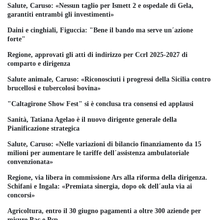
Salute, Caruso: «Nessun taglio per Ismett 2 e ospedale di Gela,
garantiti entrambi gli investimenti»
Daini e cinghiali, Figuccia: "Bene il bando ma serve un´azione
forte"
Regione, approvati gli atti di indirizzo per Ccrl 2025-2027 di
comparto e dirigenza
Salute animale, Caruso: «Riconosciuti i progressi della Sicilia contro
brucellosi e tubercolosi bovina»
"Caltagirone Show Fest" si è conclusa tra consensi ed applausi
Sanità, Tatiana Agelao è il nuovo dirigente generale della
Pianificazione strategica
Salute, Caruso: «Nelle variazioni di bilancio finanziamento da 15
milioni per aumentare le tariffe dell´assistenza ambulatoriale
convenzionata»
Regione, via libera in commissione Ars alla riforma della dirigenza.
Schifani e Ingala: «Premiata sinergia, dopo ok dell´aula via ai
concorsi»
Agricoltura, entro il 30 giugno pagamenti a oltre 300 aziende per
misure Pac e Psp