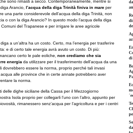
e che sono rimasti a secco. Contemporaneamente, mentre si
da
am
a diga Arancio,
l’acqua della diga Trinità finiva in mare
per
are una parte considerevole dell’acqua della diga Trinità, non
Re
ia o con la diga Arancio? In questo modo l’acqua della diga
di
de
r i Comuni del Trapanese e per irrigare le aree agricole
Ag
az
diga a un’altra ha un costo. Certo, ma l’energia per trasferire
En
ta: e di certo tale energia avrà avuto un costo. Di più:
Co
mancano certo le pale eoliche,
non crediamo che sia
di
rre energia
da utilizzare per il trasferimento dell’acqua da una
Ba
iciali dovrebbero essere la norma, proprio perché tali invasi
Ag
nire acqua alle province che in certe annate potrebbero aver
P
ventare la norma.
Ec
mo
ti delle dighe siciliane della Cassa per il Mezzogiorno
´e
nostra Isola proprio per collegarli l’uno con l’altro, appunto per
Te
iovosità, rimanessero senz’acqua per l’agricoltura e per i centri
Cl
pe
So
da
fo