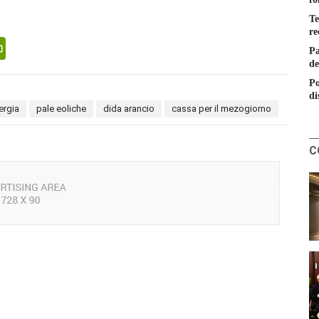
Te
re
senger
PrintFriendly
Pa
de
Po
di
ergia
pale eoliche
dida arancio
cassa per il mezogiorno
C