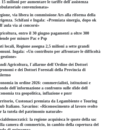
 15 milioni per aumentare le tariffe dell´assistenza
bulatoriale convenzionata»
gione, via libera in commissione Ars alla riforma della
rigenza. Schifani e Ingala: «Premiata sinergia, dopo ok
ll´aula via ai concorsi»
ricoltura, entro il 30 giugno pagamenti a oltre 300
iende per misure Pac e Psp
ti locali, Regione assegna 2,5 milioni a sette grandi
muni. Ingala: «Un contributo per affrontare le difficoltà
 gestione»
ndi Agricoltura, l´allarme dell´Ordine dei Dottori
ronomi e dei Dottori Forestali della Provincia di
alermo
onomia in ordine 2026: commercialisti, istituzioni e
ndo dell´informazione a confronto sulle sfide dell
conomia tra geopolitica, inflazione e pnrr
rritorio, Custonaci premiata da Legambiente e Touring
ub Italiano. Savarino: «Riconoscimento al lavoro svolto
r la tutela del patrimonio naturale»
cialdemocratici: la regione acquisisca le quote della sac
lla camera di commericio, in cambio della copertura del
ndo di quiescenza