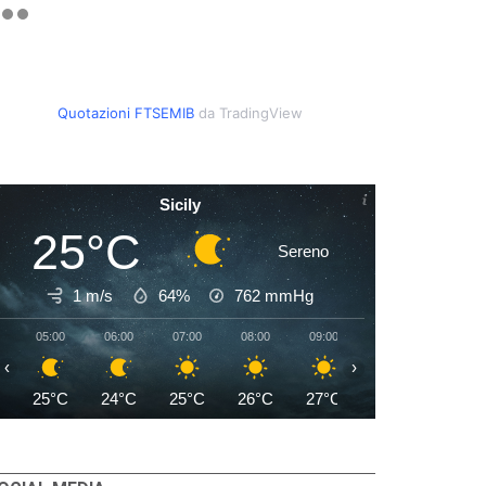
Quotazioni FTSEMIB
da TradingView
Sicily
25°C
Sereno
1 m/s
64%
762
mmHg
05:00
06:00
07:00
08:00
09:00
10:00
11:00
‹
›
25°C
24°C
25°C
26°C
27°C
28°C
28°C