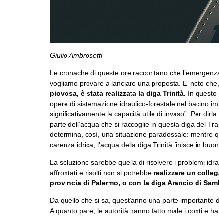
foto di yana-raeymaekers su unsplash
Giulio Ambrosetti
Le cronache di queste ore raccontano che l’emergenza id
vogliamo provare a lanciare una proposta. E’ noto che
piovosa, è stata realizzata la diga Trinità.
In questo i
opere di sistemazione idraulico-forestale nel bacino imb
significativamente la capacità utile di invaso”. Per dirl
parte dell’acqua che si raccoglie in questa diga del Tr
determina, così, una situazione paradossale: mentre qu
carenza idrica, l’acqua della diga Trinità finisce in bu
La soluzione sarebbe quella di risolvere i problemi idr
affrontati e risolti non si potrebbe
realizzare un colleg
provincia di Palermo, o con la diga Arancio di Sam
Da quello che si sa, quest’anno una parte importante del
A quanto pare, le autorità hanno fatto male i conti e 