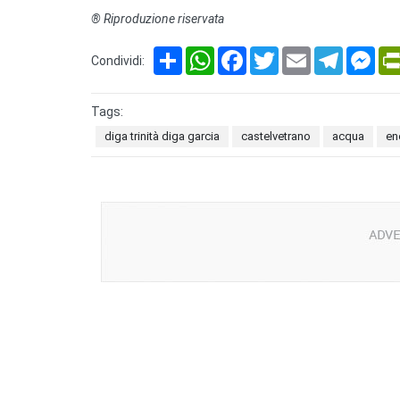
® Riproduzione riservata
Share
WhatsApp
Facebook
Twitter
Email
Telegram
Mes
Condividi:
Tags:
diga trinità diga garcia
castelvetrano
acqua
en