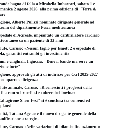
ande bagno di folla a Mirabella Imbaccari, sabato 1 e
menica 2 agosto 2026, alla prima edizione di ´´Terra &
re´´
gione, Alberto Pulizzi nominato dirigente generale ad
terim del dipartimento Pesca mediterranea
pedale di Acireale, impiantato un defibrillatore cardiaco
ttocutaneo su un paziente di 32 anni
lute, Caruso: «Nessun taglio per Ismett 2 e ospedale di
la, garantiti entrambi gli investimenti»
ini e cinghiali, Figuccia: "Bene il bando ma serve un
zione forte"
gione, approvati gli atti di indirizzo per Ccrl 2025-2027
 comparto e dirigenza
lute animale, Caruso: «Riconosciuti i progressi della
cilia contro brucellosi e tubercolosi bovina»
altagirone Show Fest" si è conclusa tra consensi ed
plausi
nità, Tatiana Agelao è il nuovo dirigente generale della
anificazione strategica
lute, Caruso: «Nelle variazioni di bilancio finanziamento