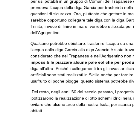
per usi potabili in un gruppo di Comuni del Trapanes
prendeva l’acqua della diga Garcia per trasferirla nell
questioni di sicurezza. Ora, piuttosto che gettare in m
sarebbe opportuno collegare tale diga con la diga Garc
Trinità, invece di finire in mare, verrebbe utilizzata pe
dell’Agrigentino.
Qualcuno potrebbe obiettare: trasferire l’acqua da una 
l’acqua dalla diga Garcia alla diga Arancio è stata trova
considerato che nel Trapanese e nell’Agrigentino non 
impossibile piazzare alcune pale eoliche per produ
diga all’altra. Poiché i collegamenti tra gli invasi artif
artificiali sono stati realizzati in Sicilia anche per for
usufruito di poche piogge, questo sistema potrebbe di
Del resto, negli anni ’60 del secolo passato, i progettis
ipotizzarono la realizzazione di otto schemi idrici nella 
evitare che alcune aree della nostra Isola, per scarsa p
abitati.