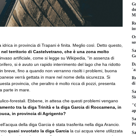
Gr
do
Ma
Re
in
Os
so
rica in provincia di Trapani è finita. Meglio così. Detto questo,
Sa
,
nel territorio di Castelvetrano, che è una zona molto
Ge
nvaso artificiale, come si legge su Wikipedia, “in assenza di
Da
rifero, si è avuto un rapido interrimento del lago che ha ridotto
´a
a in breve, fino a quando non verranno risolti i problemi, buona
apanese verrà gettata in mare nel nome della sicurezza. Si
Re
di
esta provincia, che peraltro è molto ricca di pozzi, presenta
ona parte in mare.
Sa
Si
aulico-forestali. Ebbene, in attesa che questi problemi vengano
"C
amento tra la diga Trinità e la diga Garcia di Roccamena, in
ap
buca, in provincia di Agrigento?
Sa
Pi
l’acqua della diga Garcia è stata trasferita nella diga Arancio.
hanno
quasi svuotato la diga Garcia
la cui acqua viene utilizzata
Sa