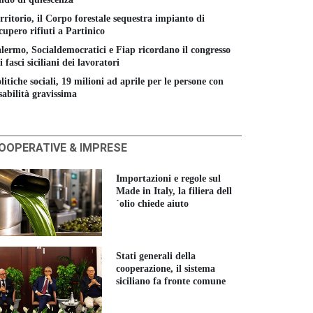
rritorio, il Corpo forestale sequestra impianto di
cupero rifiuti a Partinico
lermo, Socialdemocratici e Fiap ricordano il congresso
i fasci siciliani dei lavoratori
litiche sociali, 19 milioni ad aprile per le persone con
sabilità gravissima
OOPERATIVE & IMPRESE
Importazioni e regole sul
Made in Italy, la filiera dell
´olio chiede aiuto
Stati generali della
cooperazione, il sistema
siciliano fa fronte comune