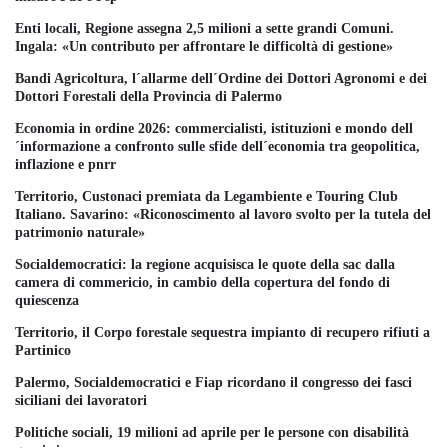
Enti locali, Regione assegna 2,5 milioni a sette grandi Comuni.
Ingala: «Un contributo per affrontare le difficoltà di gestione»
Bandi Agricoltura, l´allarme dell´Ordine dei Dottori Agronomi e dei
Dottori Forestali della Provincia di Palermo
Economia in ordine 2026: commercialisti, istituzioni e mondo dell
´informazione a confronto sulle sfide dell´economia tra geopolitica,
inflazione e pnrr
Territorio, Custonaci premiata da Legambiente e Touring Club
Italiano. Savarino: «Riconoscimento al lavoro svolto per la tutela del
patrimonio naturale»
Socialdemocratici: la regione acquisisca le quote della sac dalla
camera di commericio, in cambio della copertura del fondo di
quiescenza
Territorio, il Corpo forestale sequestra impianto di recupero rifiuti a
Partinico
Palermo, Socialdemocratici e Fiap ricordano il congresso dei fasci
siciliani dei lavoratori
Politiche sociali, 19 milioni ad aprile per le persone con disabilità