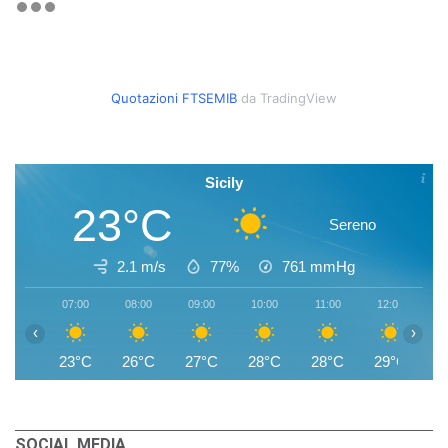
Quotazioni FTSEMIB
da TradingView
Sicily
23°C
Sereno
2.1 m/s
77%
761
mmHg
07:00
08:00
09:00
10:00
11:00
12:00
1
‹
›
23°C
26°C
27°C
28°C
28°C
29°C
2
SOCIAL MEDIA