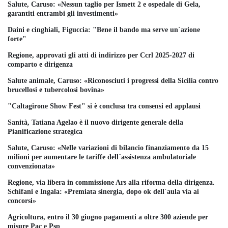
Salute, Caruso: «Nessun taglio per Ismett 2 e ospedale di Gela,
garantiti entrambi gli investimenti»
Daini e cinghiali, Figuccia: "Bene il bando ma serve un´azione
forte"
Regione, approvati gli atti di indirizzo per Ccrl 2025-2027 di
comparto e dirigenza
Salute animale, Caruso: «Riconosciuti i progressi della Sicilia contro
brucellosi e tubercolosi bovina»
"Caltagirone Show Fest" si è conclusa tra consensi ed applausi
Sanità, Tatiana Agelao è il nuovo dirigente generale della
Pianificazione strategica
Salute, Caruso: «Nelle variazioni di bilancio finanziamento da 15
milioni per aumentare le tariffe dell´assistenza ambulatoriale
convenzionata»
Regione, via libera in commissione Ars alla riforma della dirigenza.
Schifani e Ingala: «Premiata sinergia, dopo ok dell´aula via ai
concorsi»
Agricoltura, entro il 30 giugno pagamenti a oltre 300 aziende per
misure Pac e Psp