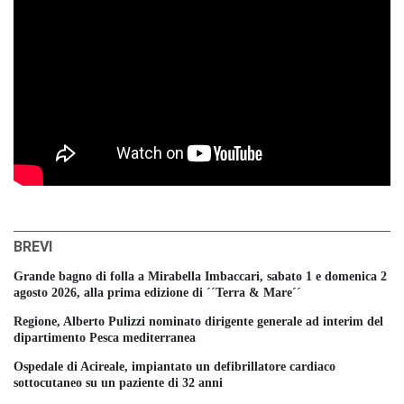
BREVI
Grande bagno di folla a Mirabella Imbaccari, sabato 1 e domenica 2
agosto 2026, alla prima edizione di ´´Terra & Mare´´
Regione, Alberto Pulizzi nominato dirigente generale ad interim del
dipartimento Pesca mediterranea
Ospedale di Acireale, impiantato un defibrillatore cardiaco
sottocutaneo su un paziente di 32 anni