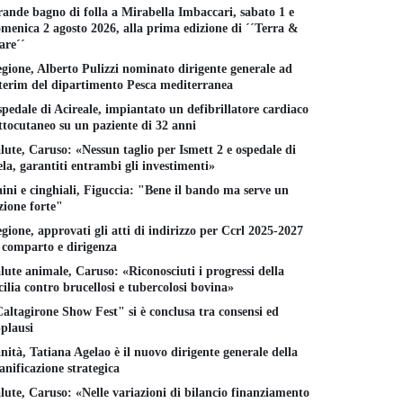
ande bagno di folla a Mirabella Imbaccari, sabato 1 e
menica 2 agosto 2026, alla prima edizione di ´´Terra &
re´´
gione, Alberto Pulizzi nominato dirigente generale ad
terim del dipartimento Pesca mediterranea
pedale di Acireale, impiantato un defibrillatore cardiaco
ttocutaneo su un paziente di 32 anni
lute, Caruso: «Nessun taglio per Ismett 2 e ospedale di
la, garantiti entrambi gli investimenti»
ini e cinghiali, Figuccia: "Bene il bando ma serve un
zione forte"
gione, approvati gli atti di indirizzo per Ccrl 2025-2027
 comparto e dirigenza
lute animale, Caruso: «Riconosciuti i progressi della
cilia contro brucellosi e tubercolosi bovina»
Dissalatori e ipocrisie. La
alentino", arriva un
Sicilia assetata e la
altagirone Show Fest" si è conclusa tra consensi ed
Risorse idri
ovo invaso a Chiusa
memoria corta della
plausi
il Piano di 
lafani
politica
acque della
nità, Tatiana Agelao è il nuovo dirigente generale della
GENNAIO 2026
31 DICEMBRE 2025
anificazione strategica
17 DICEMBR
lute, Caruso: «Nelle variazioni di bilancio finanziamento