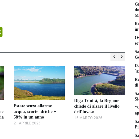
Gr
do
Ma
Re
in
senger
PrintFriendly
Os
so
Sa
Ge
Da
´a
Re
di
Sa
Si
Diga Trinità, la Regione
"V
Estate senza allarme
chiede di alzare il livello
"C
nu
ne
acqua, scorte idriche +
dell´invaso
ap
Sc
lia
58% in un anno
16 MARZO 2026
Sa
8 
21 APRILE 2026
Pi
Sa