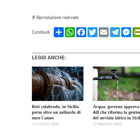
® Riproduzione riservata
Share
WhatsApp
Facebook
Twitter
Email
Telegram
Mes
Condividi:
LEGGI ANCHE:
Acqua, governo approva
Reti colabrodo, in Sicilia
Regione fa il
ddl che riforma la gestio
perso oltre un miliardo di
ommissario
del servizio idrico in Sici
euro l´anno
27 MAGGIO 2026
13 LUGLIO 2026
2025