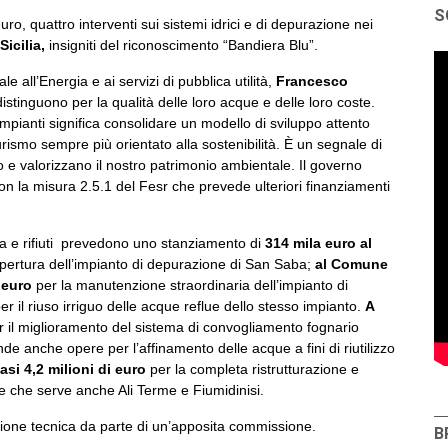
S
uro, quattro interventi sui sistemi idrici e di depurazione nei
Sicilia,
insigniti del riconoscimento “Bandiera Blu”.
 all’Energia e ai servizi di pubblica utilità,
Francesco
stinguono per la qualità delle loro acque e delle loro coste.
pianti significa consolidare un modello di sviluppo attento
urismo sempre più orientato alla sostenibilità. È un segnale di
 e valorizzano il nostro patrimonio ambientale. Il governo
n la misura 2.5.1 del Fesr che prevede ulteriori finanziamenti
ua e rifiuti prevedono uno stanziamento di
314 mila euro al
copertura dell’impianto di depurazione di San Saba;
al Comune
i euro
per la manutenzione straordinaria dell’impianto di
r il riuso irriguo delle acque reflue dello stesso impianto.
A
r il miglioramento del sistema di convogliamento fognario
 anche opere per l’affinamento delle acque a fini di riutilizzo
si 4,2 milioni di euro
per la completa ristrutturazione e
 che serve anche Ali Terme e Fiumidinisi.
tazione tecnica da parte di un’apposita commissione.
B