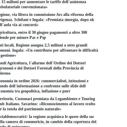
 15 milioni per aumentare le tariffe dell´assistenza
bulatoriale convenzionata»
gione, via libera in commissione Ars alla riforma della
rigenza. Schifani e Ingala: «Premiata sinergia, dopo ok
ll´aula via ai concorsi»
ricoltura, entro il 30 giugno pagamenti a oltre 300
iende per misure Pac e Psp
ti locali, Regione assegna 2,5 milioni a sette grandi
muni. Ingala: «Un contributo per affrontare le difficoltà
 gestione»
ndi Agricoltura, l´allarme dell´Ordine dei Dottori
ronomi e dei Dottori Forestali della Provincia di
alermo
onomia in ordine 2026: commercialisti, istituzioni e
ndo dell´informazione a confronto sulle sfide dell
conomia tra geopolitica, inflazione e pnrr
rritorio, Custonaci premiata da Legambiente e Touring
ub Italiano. Savarino: «Riconoscimento al lavoro svolto
r la tutela del patrimonio naturale»
cialdemocratici: la regione acquisisca le quote della sac
lla camera di commericio, in cambio della copertura del
ndo di quiescenza