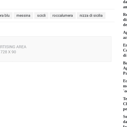
da
am
Re
ra blu
messina
scicli
roccalumera
nizza di sicilia
di
de
Ag
az
En
Co
di
Ba
Ag
P
Ec
mo
´e
Te
Cl
pe
So
da
fo