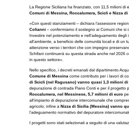
La Regione Siciliana ha finanziato, con 11,5 milioni di e
Comuni di Messina, Roccalumera, Scicli e Nizza di 
«Con questi stanziamenti – dichiara l’assessore regionale
Colianni
– confermiamo il sostegno ai Comuni che si di
Investire nel potenziamento e nell’adeguamento degli im
all’ambiente, a beneficio delle comunità locali e di un t
attenzione verso i territori che con impegno preservano
Schifani continuerà su questa strada anche nel 2026 co
in questo settore».
Nello specifico, i decreti emanati dal dipartimento Acq
Comune di Messina
come contributo per i lavori di 
di Scicli (nel Ragusano) vanno quasi 1,3 milioni d
depurazione di contrada Piano Conti e per il progetto pe
Roccalumera, nel Messinese, 5,7 milioni di euro
pe
all’impianto di depurazione intercomunale che comprende
agricolo; infine a
Nizza di Sicilia (Messina) vanno qua
l’adeguamento normativo del depuratore intercomunale
I progetti sono stati selezionati a seguito di una valu