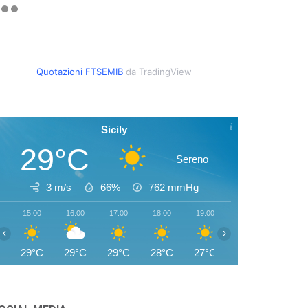
Quotazioni FTSEMIB
da TradingView
Sicily
29°C
Sereno
3 m/s
66%
762
mmHg
15:00
16:00
17:00
18:00
19:00
20:00
21:00
‹
›
29°C
29°C
29°C
28°C
27°C
26°C
25°C