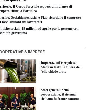
rritorio, il Corpo forestale sequestra impianto di
cupero rifiuti a Partinico
lermo, Socialdemocratici e Fiap ricordano il congresso
i fasci siciliani dei lavoratori
litiche sociali, 19 milioni ad aprile per le persone con
sabilità gravissima
OOPERATIVE & IMPRESE
Importazioni e regole sul
Made in Italy, la filiera dell
´olio chiede aiuto
Stati generali della
cooperazione, il sistema
siciliano fa fronte comune