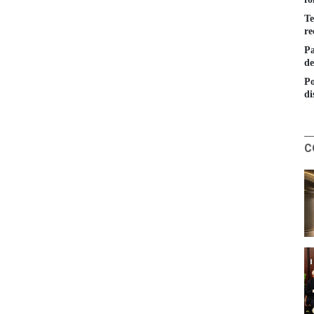
Te
re
Pa
de
Po
di
C