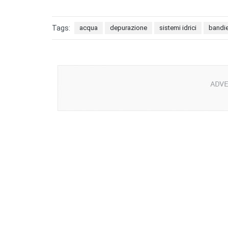
Tags:
acqua
depurazione
sistemi idrici
bandie