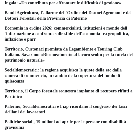
Ingala: «Un contributo per affrontare le difficoltà di gestione»
Bandi Agricoltura, l´allarme dell´Ordine dei Dottori Agronomi e dei
Dottori Forestali della Provincia di Palermo
Economia in ordine 2026: commercialisti, istituzioni e mondo dell
´informazione a confronto sulle sfide dell´economia tra geopolitica,
inflazione e pnrr
Territorio, Custonaci premiata da Legambiente e Touring Club
Italiano. Savarino: «Riconoscimento al lavoro svolto per la tutela del
patrimonio naturale»
Socialdemocratici: la regione acquisisca le quote della sac dalla
camera di commericio, in cambio della copertura del fondo di
quiescenza
Territorio, il Corpo forestale sequestra impianto di recupero rifiuti a
Partinico
Palermo, Socialdemocratici e Fiap ricordano il congresso dei fasci
siciliani dei lavoratori
Politiche sociali, 19 milioni ad aprile per le persone con disabilità
gravissima