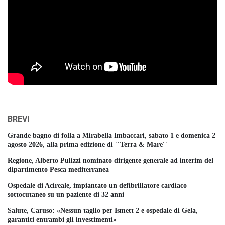
BREVI
Grande bagno di folla a Mirabella Imbaccari, sabato 1 e domenica 2
agosto 2026, alla prima edizione di ´´Terra & Mare´´
Regione, Alberto Pulizzi nominato dirigente generale ad interim del
dipartimento Pesca mediterranea
Ospedale di Acireale, impiantato un defibrillatore cardiaco
sottocutaneo su un paziente di 32 anni
Salute, Caruso: «Nessun taglio per Ismett 2 e ospedale di Gela,
garantiti entrambi gli investimenti»