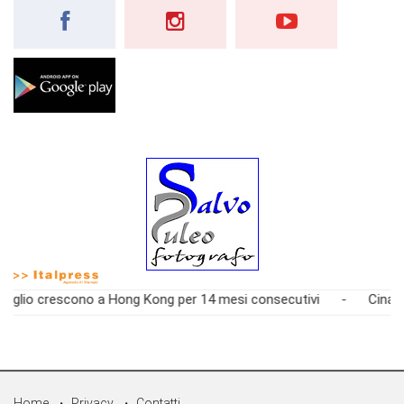
 a Hong Kong per 14 mesi consecutivi
-
Cina, banca Ubs rialza a
Home
Privacy
Contatti